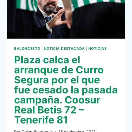
BALONCESTO
|
NOTICIA DESTACADA
|
NOTICIAS
Plaza calca el
arranque de Curro
Segura por el que
fue cesado la pasada
campaña. Coosur
Real Betis 72 –
Tenerife 81
Por
Dejan Boyerovic
15 noviembre, 2021