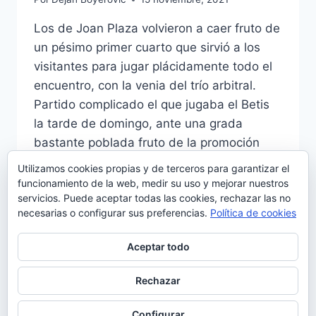
Los de Joan Plaza volvieron a caer fruto de
un pésimo primer cuarto que sirvió a los
visitantes para jugar plácidamente todo el
encuentro, con la venia del trío arbitral.
Partido complicado el que jugaba el Betis
la tarde de domingo, ante una grada
bastante poblada fruto de la promoción
especial que destinaba parte de…
Utilizamos cookies propias y de terceros para garantizar el
funcionamiento de la web, medir su uso y mejorar nuestros
PLAZA
LEER MÁS
servicios. Puede aceptar todas las cookies, rechazar las no
CALCA
necesarias o configurar sus preferencias.
Política de cookies
EL
ARRANQUE
Aceptar todo
DE
CURRO
SEGURA
Rechazar
© 2026 Manquepierda - Tema para WordPress
POR
por
Kadence WP
EL
Configurar