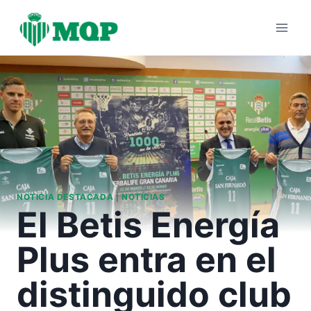
Saltar
al
contenido
NOTICIA DESTACADA
|
NOTICIAS
El Betis Energía
Plus entra en el
distinguido club