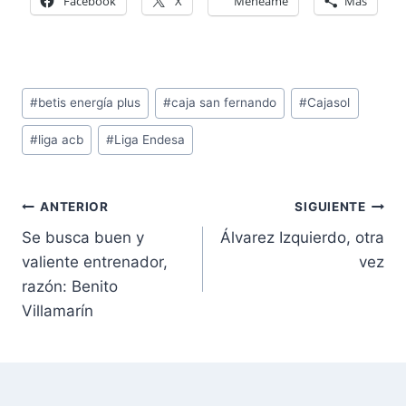
Facebook
X
Meneame
Más
Etiquetas
#
betis energía plus
#
caja san fernando
#
Cajasol
de
#
liga acb
#
Liga Endesa
la
entrada:
Navegación
ANTERIOR
SIGUIENTE
de
Se busca buen y
Álvarez Izquierdo, otra
entradas
valiente entrenador,
vez
razón: Benito
Villamarín