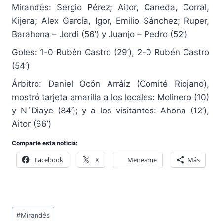
Mirandés: Sergio Pérez; Aitor, Caneda, Corral,
Kijera; Alex García, Igor, Emilio Sánchez; Ruper,
Barahona – Jordi (56’) y Juanjo – Pedro (52’)
Goles: 1-0 Rubén Castro (29’), 2-0 Rubén Castro
(54’)
Árbitro: Daniel Ocón Arráiz (Comité Riojano),
mostró tarjeta amarilla a los locales: Molinero (10)
y N´Diaye (84’); y a los visitantes: Ahona (12’),
Aitor (66’)
Comparte esta noticia:
Facebook
X
Meneame
Más
Etiquetas
#
Mirandés