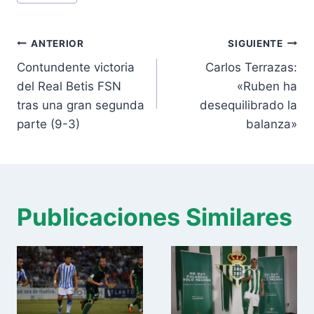
de
la
Navegación
entrada:
ANTERIOR
SIGUIENTE
de
Contundente victoria
Carlos Terrazas:
entradas
del Real Betis FSN
«Ruben ha
tras una gran segunda
desequilibrado la
parte (9-3)
balanza»
Publicaciones Similares