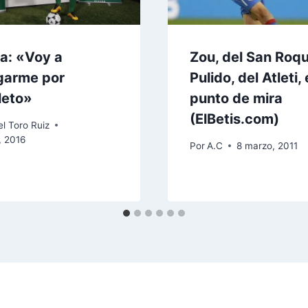
ia: «Voy a
Zou, del San Roqu
garme por
Pulido, del Atleti, 
leto»
punto de mira
(ElBetis.com)
l Toro Ruiz
, 2016
Por
A.C
8 marzo, 2011