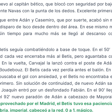
vo al capitán bético, que blocó con seguridad por bajo
ente Navas con la punta de los dedos. Excelente primer
 choque entre Adán y Casemiro, que por suerte, acabó s
isparo de Isco desde dentro del área. En ese mismo mo
Sin tiempo para mucho más se llegó al descanso co
 Betis seguía combatiéndolo a base de toque. En el 50′
rid cada vez encerraba más al Betis, pero aguantaba com
. En la vuelta, Carvajal la lanzó contra el poste de Ad
 Boudebouz. El Betis cada vez perdía antes el balón. En
uscaba el gol con ansiedad, y el Betis no encontraba e
rimero. Sin solución de continuidad, de nuevo Adán salv
, Joaquín entró por un desfondado Fabián. En el 90′ ll
 el 92′ nuevo paradón de Adán a cabezazo de Mayoral, 
aprovechado por el Madrid, el Betis tuvo esa pacienci
ria, imperial, cabeceó a la red, 0 a 1, mágico.