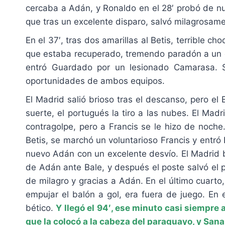
cercaba a Adán, y Ronaldo en el 28′ probó de nue
que tras un excelente disparo, salvó milagrosam
En el 37′, tras dos amarillas al Betis, terrible
que estaba recuperado, tremendo paradón a un d
entró Guardado por un lesionado Camarasa. 
oportunidades de ambos equipos.
El Madrid salió brioso tras el descanso, pero el
suerte, el portugués la tiro a las nubes. El Mad
contragolpe, pero a Francis se le hizo de noche
Betis, se marchó un voluntarioso Francis y entró
nuevo Adán con un excelente desvío. El Madrid b
de Adán ante Bale, y después el poste salvó el p
de milagro y gracias a Adán. En el último cuarto
empujar el balón a gol, era fuera de juego. En
bético.
Y llegó el 94′, ese minuto casi siempre 
que la colocó a la cabeza del paraguayo, y Sanab