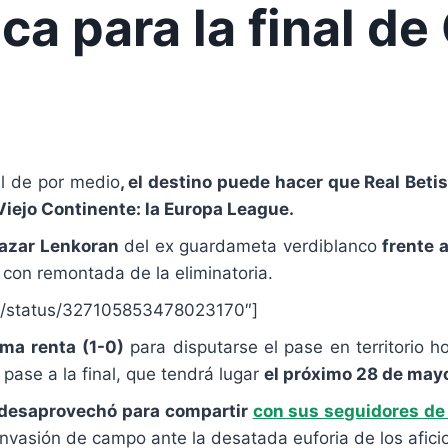
ica para la final d
l de por medio
, el destino puede hacer que Real Beti
Viejo Continente: la Europa League.
Khazar Lenkoran
del ex guardameta verdiblanco
frente 
 con remontada de la eliminatoria.
as1/status/327105853478023170″]
ima renta
(1-0)
para disputarse el pase en territorio ho
 pase a la final, que tendrá lugar
el próximo 28 de mayo
desaprovechó para compartir
con sus seguidores de 
n invasión de campo ante la desatada euforia de los afic