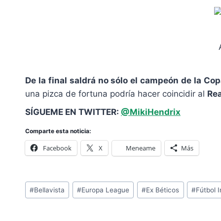
De la final saldrá no sólo el campeón de la Co
una pizca de fortuna podría hacer coincidir al
Rea
SÍGUEME EN TWITTER:
@MikiHendrix
Comparte esta noticia:
Facebook
X
Meneame
Más
Etiquetas
#
Bellavista
#
Europa League
#
Ex Béticos
#
Fútbol 
de
la