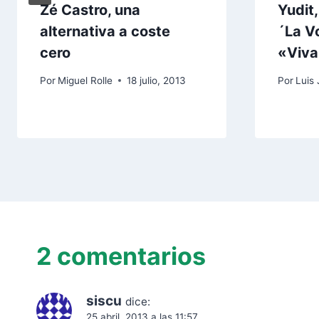
Zé Castro, una
Yudit
alternativa a coste
´La V
cero
«Viva
Por
Miguel Rolle
18 julio, 2013
Por
Luis 
2 comentarios
siscu
dice:
25 abril, 2013 a las 11:57