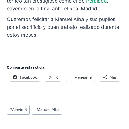
torneo tan prestigioso como el de
Peralada
,
cayendo en la final ante el Real Madrid.
Queremos felicitar a Manuel Alba y sus pupilos
por el sacrificio y buen trabajo realizado durante
estos meses.
Comparte esta noticia:
Facebook
X
Meneame
Más
Etiquetas
#
Alevín B
#
Manuel Alba
de
la