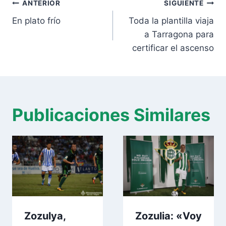
Navegación
entrada:
ANTERIOR
SIGUIENTE
de
En plato frío
Toda la plantilla viaja
entradas
a Tarragona para
certificar el ascenso
Publicaciones Similares
Zozulya,
Zozulia: «Voy