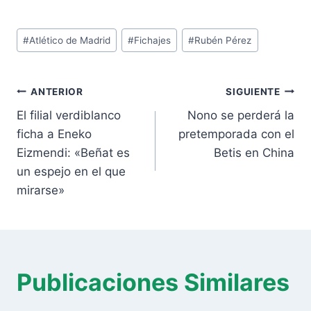
Etiquetas
#
Atlético de Madrid
#
Fichajes
#
Rubén Pérez
de
la
Navegación
entrada:
ANTERIOR
SIGUIENTE
de
El filial verdiblanco
Nono se perderá la
entradas
ficha a Eneko
pretemporada con el
Eizmendi: «Beñat es
Betis en China
un espejo en el que
mirarse»
Publicaciones Similares