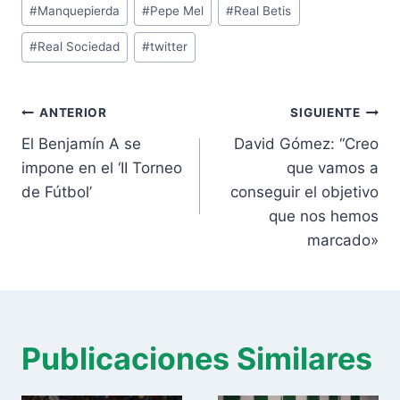
entrada:
#
Manquepierda
#
Pepe Mel
#
Real Betis
#
Real Sociedad
#
twitter
Navegación
ANTERIOR
SIGUIENTE
de
El Benjamín A se
David Gómez: “Creo
entradas
impone en el ‘II Torneo
que vamos a
de Fútbol’
conseguir el objetivo
que nos hemos
marcado»
Publicaciones Similares