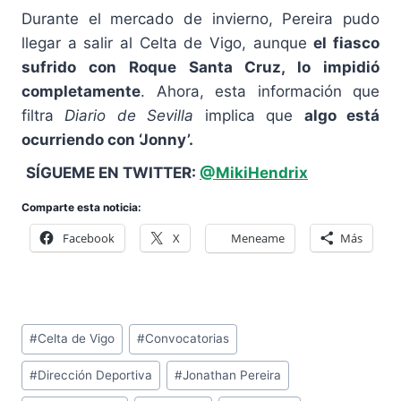
Durante el mercado de invierno, Pereira pudo
llegar a salir al Celta de Vigo, aunque
el fiasco
sufrido con Roque Santa Cruz, lo impidió
completamente
. Ahora, esta información que
filtra
Diario de Sevilla
implica que
algo está
ocurriendo con ‘Jonny’.
SÍGUEME EN TWITTER:
@MikiHendrix
Comparte esta noticia:
Facebook
X
Meneame
Más
Etiquetas
#
Celta de Vigo
#
Convocatorias
de
#
Dirección Deportiva
#
Jonathan Pereira
la