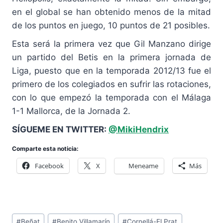
en el global se han obtenido menos de la mitad
de los puntos en juego, 10 puntos de 21 posibles.
Esta será la primera vez que Gil Manzano dirige
un partido del Betis en la primera jornada de
Liga, puesto que en la temporada 2012/13 fue el
primero de los colegiados en sufrir las rotaciones,
con lo que empezó la temporada con el Málaga
1-1 Mallorca, de la Jornada 2.
SÍGUEME EN TWITTER:
@MikiHendrix
Comparte esta noticia:
Facebook
X
Meneame
Más
Etiquetas
#
Beñat
#
Benito Villamarín
#
Cornellá-El Prat