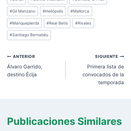
de
#
Gil Manzano
#
Heliópolis
#
Mallorca
la
entrada:
#
Manquepierda
#
Real Betis
#
Rivales
#
Santiago Bernabéu
Navegación
ANTERIOR
SIGUIENTE
de
Álvaro Garrido,
Primera lista de
entradas
destino Écija
convocados de la
temporada
Publicaciones Similares