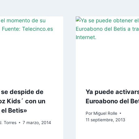
, se despide de
Ya puede activars
oz Kids´ con un
Euroabono del Be
 el Betis»
Por
Miguel Rolle
11 septiembre, 2013
J. Torres
7 marzo, 2014