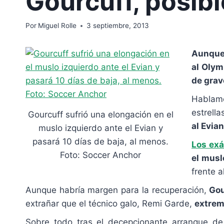
Gourcuff, posibl
Por
Miguel Rolle
3 septiembre, 2013
Aunque 
al Olym
de grav
Hablam
estrella
Gourcuff sufrió una elongación en el
al Evian
muslo izquierdo ante el Evian y
pasará 10 días de baja, al menos.
Los ex
Foto: Soccer Anchor
el musl
frente a
Aunque habría margen para la recuperación,
Gou
extrañar que el técnico galo, Remi Garde,
extrema
Sobre todo tras el decepcionante arranque d