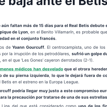
e baja ante el Beti
aún faltan más de 15 días para el Real Betis debute 
pique de Lyon
, en el Benito Villamarín, es probable q
edad en el conjunto francés
.
os de
Yoann Gourcuff
. El centrocampista, uno de los 
s por la irrupción de los petrodólares,
sufrió un golpe d
, en el que ‘Les Gones’ cayeron derrotados (2-1).
ámenes médicos han desvelado
que el otrora herede
o de su pierna izquierda
,
lo que le dejará fuera de 
l Betis en el estreno en la Europa League.
rcuff podría llegar muy justo a este compromiso eu
ra la precaución por tratarse de una de sus estrellas
e Liga del que está considerado como
uno de los fi