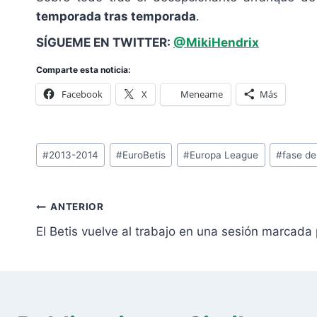
temporada tras temporada
.
SÍGUEME EN TWITTER:
@MikiHendrix
Comparte esta noticia:
Facebook
X
Meneame
Más
Etiquetas
#
2013-2014
#
EuroBetis
#
Europa League
#
fase de
de
la
Navegación
entrada:
ANTERIOR
de
El Betis vuelve al trabajo en una sesión marcada 
entradas