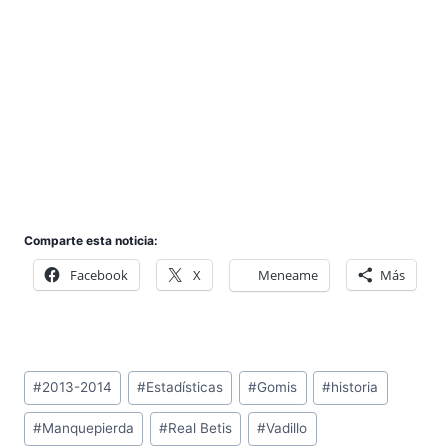
Comparte esta noticia:
Facebook
X
Meneame
Más
Etiquetas
#
2013-2014
#
Estadísticas
#
Gomis
#
historia
de
#
Manquepierda
#
Real Betis
#
Vadillo
la