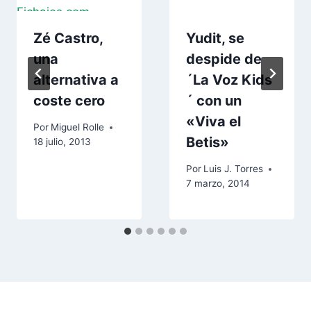
Zé Castro,
Yudit, se
una
despide de
alternativa a
´La Voz Kids
coste cero
´ con un
«Viva el
Por
Miguel Rolle
Betis»
18 julio, 2013
Por
Luis J. Torres
7 marzo, 2014