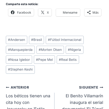
Comparte esta noticia:
Facebook
X
Meneame
Más
Etiquetas
#
Andersen
#
Brasil
#
Fútbol Internacional
de
#
Manquepierda
#
Morten Olsen
#
Nigeria
la
entrada:
#
Nosa Igiebor
#
Pepe Mel
#
Real Betis
#
Stephen Keshi
Navegación
ANTERIOR
SIGUIENTE
de
Los béticos tienen una
El Benito Villamarín
entradas
cita hoy con
inaugura el serial
Jesusosky en ‘Estilo
documental ‘El Túnel’