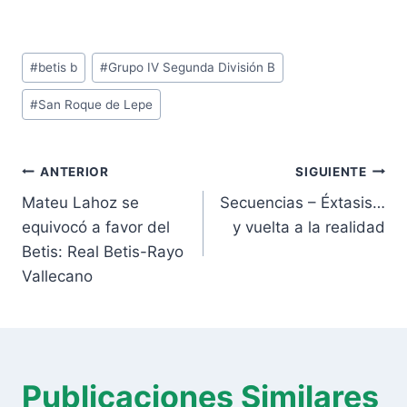
Etiquetas
#
betis b
#
Grupo IV Segunda División B
de
#
San Roque de Lepe
la
entrada:
Navegación
ANTERIOR
SIGUIENTE
de
Mateu Lahoz se
Secuencias – Éxtasis…
entradas
equivocó a favor del
y vuelta a la realidad
Betis: Real Betis-Rayo
Vallecano
Publicaciones Similares