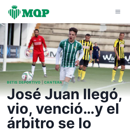
Saltar
al
contenido
BETIS DEPORTIVO
|
CANTERA
José Juan llegó,
vio, venció…y el
árbitro se lo