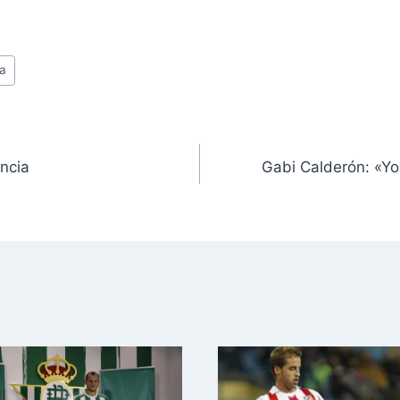
ra
encia
Gabi Calderón: «Yo 