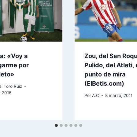
ia: «Voy a
Zou, del San Roqu
garme por
Pulido, del Atleti, 
leto»
punto de mira
(ElBetis.com)
l Toro Ruiz
, 2016
Por
A.C
8 marzo, 2011