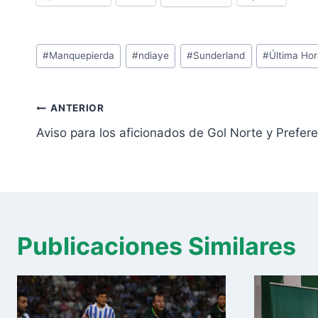
Etiquetas
#
Manquepierda
#
ndiaye
#
Sunderland
#
Última Ho
de
la
Navegación
entrada:
ANTERIOR
de
Aviso para los aficionados de Gol Norte y Prefer
entradas
Publicaciones Similares