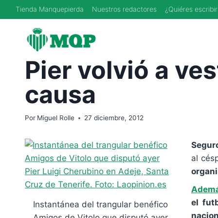
Saltar
Tienda Manquepierda
Nuestros redactores
¿Quiéres escribir
al
contenido
Pier volvió a ve
causa
Por
Miguel Rolle
27 diciembre, 2012
Seguro
al cés
organi
Además
el fut
Instantánea del trangular benéfico
nacion
Amigos de Vitolo que disputó ayer