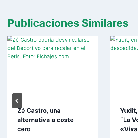
Publicaciones Similares
Zé Castro, una
Yudit
alternativa a coste
´La V
cero
«Viva