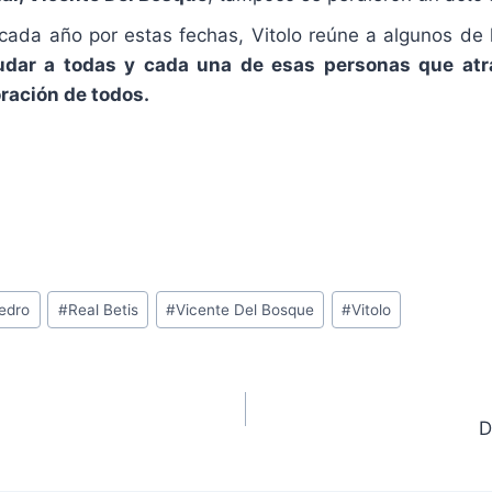
ada año por estas fechas, Vitolo reúne a algunos de 
udar a todas y cada una de esas personas que atra
ración de todos.
edro
#
Real Betis
#
Vicente Del Bosque
#
Vitolo
D