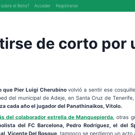
 sobre el Betis?
Acceder
Registrarse
stirse de corto por
 que Pier Luigi Cherubino
volvió a sentir ese cosquill
ped del municipal de Adeje, en Santa Cruz de Tenerife,
za cada año el jugador del Panathinaikos, Vitolo.
 del colaborador estrella de Manquepierda
, otras 
bolista del FC Barcelona, Pedro Rodríguez, el del S
al, Vicente Del Bosque
, tampoco se perdieron un acto 