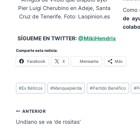
Pier Luigi Cherubino en Adeje, Santa
Como c
Cruz de Tenerife. Foto: Laopinion.es
de ay
colabo
SÍGUEME EN TWITTER:
@MikiHendrix
Comparte esta noticia:
Facebook
X
Meneame
Más
Etiquetas
#
Ex Béticos
#
Manquepierda
#
Partido Benéfico
#
P
de
la
Navegación
entrada:
ANTERIOR
de
Undiano se va ‘de rositas’
entradas