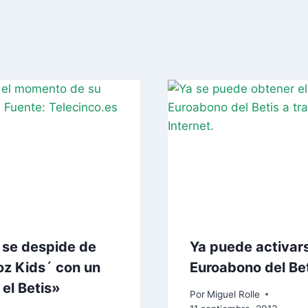
, se despide de
Ya puede activars
oz Kids´ con un
Euroabono del Be
 el Betis»
Por
Miguel Rolle