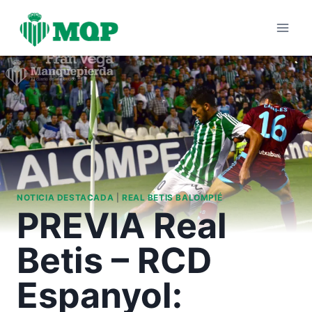
Saltar
al
contenido
NOTICIA DESTACADA
|
REAL BETIS BALOMPIÉ
PREVIA Real
Betis – RCD
Espanyol: