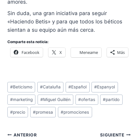
amores.
Sin duda, una gran iniciativa para seguir
«Haciendo Betis» y para que todos los béticos
sientan a su equipo aún más cerca.
Comparte esta noticia:
Facebook
X
Meneame
Más
Etiquetas
#
Beticismo
#
Cataluña
#
Español
#
Espanyol
de
#
marketing
#
Miguel Guillén
#
ofertas
#
partido
la
entrada:
#
precio
#
promesa
#
promociones
Navegación
ANTERIOR
SIGUIENTE