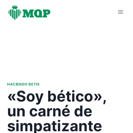
Saltar
al
contenido
HACIENDO BETIS
«Soy bético»,
un carné de
simpatizante