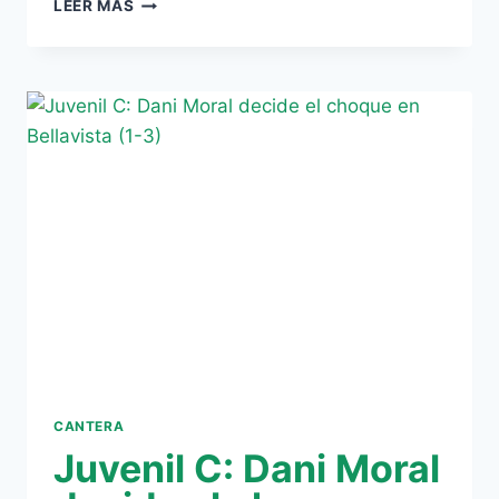
ALEVÍN
LEER MÁS
B:
LA
DIFERENCIA
LA
MARCÓ
MIGUELETE
(5-
3),
POR
JOSÉ
RAMÍREZ
CANTERA
Juvenil C: Dani Moral