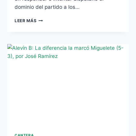
dominio del partido a los…
EL
LEER MÁS
CADETE
B
NO
PASA
DEL
EMPATE
EN
BELLAVISTA
(0-
0)
CANTERA