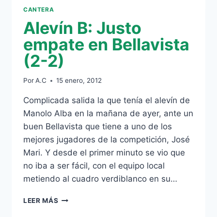
EL
CANTERA
CHOQUE
Alevín B: Justo
EN
BELLAVISTA
empate en Bellavista
(1-
(2-2)
3)
Por
A.C
15 enero, 2012
Complicada salida la que tenía el alevín de
Manolo Alba en la mañana de ayer, ante un
buen Bellavista que tiene a uno de los
mejores jugadores de la competición, José
Mari. Y desde el primer minuto se vio que
no iba a ser fácil, con el equipo local
metiendo al cuadro verdiblanco en su…
ALEVÍN
LEER MÁS
B: