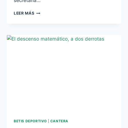
secretaría…
RAFAEL
LEER MÁS
GORDILLO:
“NUESTRO
OBJETIVO
ERA
MANTENERNOS,
PERO
AL
FINAL
LOS
CHAVALES
HAN
CUMPLIDO”
BETIS DEPORTIVO
|
CANTERA