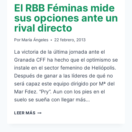
El RBB Féminas mide
EN
LA
sus opciones ante un
CLASIFICACIÓN
rival directo
DE
LA
IFFHS
Por
María Ángeles
22 febrero, 2013
La victoria de la última jornada ante el
Granada CFF ha hecho que el optimismo se
instale en el sector femenino de Heliópolis.
Después de ganar a las líderes de qué no
será capaz este equipo dirigido por Mª del
Mar Fdez. “Pry”. Aun con los pies en el
suelo se sueña con llegar más…
EL
LEER MÁS
RBB
FÉMINAS
MIDE