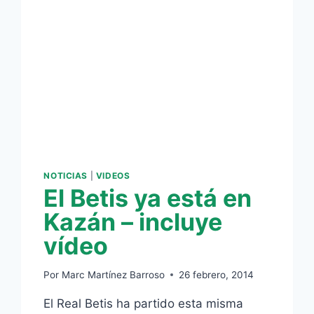
NOTICIAS
|
VIDEOS
El Betis ya está en
Kazán – incluye
vídeo
Por
Marc Martínez Barroso
26 febrero, 2014
El Real Betis ha partido esta misma