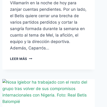
Villamarín en la noche de hoy para
zanjar cuentas pendientes. Por un lado,
el Betis quiere cerrar una brecha de
varios partidos perdidos y cortar la
sangría formada durante la semana en
cuanto al tema de Mel, la afición, el
equipo y la dirección deportiva.
Además, Caparrós…
BETIS
LEER MÁS
–
LEVANTE:
DESPERTAR
Y
EMPEZAR
DE
CERO