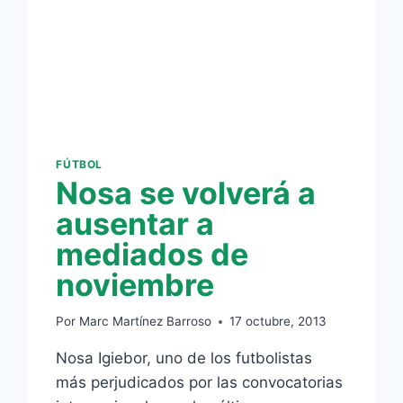
FÚTBOL
Nosa se volverá a
ausentar a
mediados de
noviembre
Por
Marc Martínez Barroso
17 octubre, 2013
Nosa Igiebor, uno de los futbolistas
más perjudicados por las convocatorias