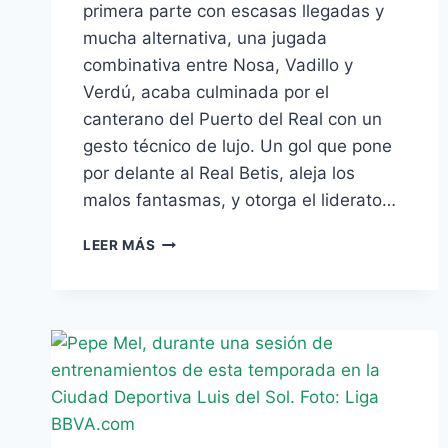
primera parte con escasas llegadas y
mucha alternativa, una jugada
combinativa entre Nosa, Vadillo y
Verdú, acaba culminada por el
canterano del Puerto del Real con un
gesto técnico de lujo. Un gol que pone
por delante al Real Betis, aleja los
malos fantasmas, y otorga el liderato…
VADILLO
LEER MÁS
OTORGA
EL
LIDERATO
AL
BETIS
CON
UNA
‘DELICATESSEN’
(1-