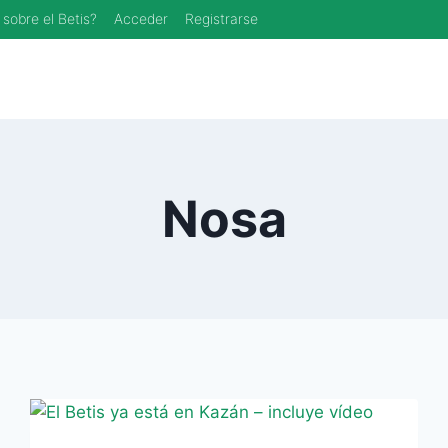
 sobre el Betis?
Acceder
Registrarse
Nosa