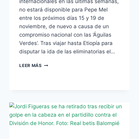
internacionales en las últimas semanas,
no estará disponible para Pepe Mel
entre los próximos días 15 y 19 de
noviembre, de nuevo a causa de un
compromiso nacional con las ‘Águilas
Verdes’. Tras viajar hasta Etiopía para
disputar la ida de las eliminatorias el…
NOSA
LEER MÁS
SE
VOLVERÁ
A
AUSENTAR
A
MEDIADOS
DE
NOVIEMBRE