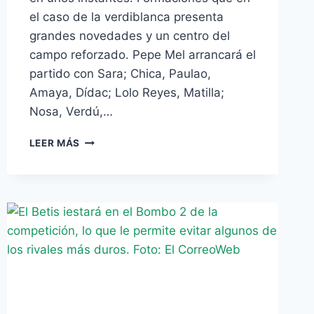
el caso de la verdiblanca presenta
grandes novedades y un centro del
campo reforzado. Pepe Mel arrancará el
partido con Sara; Chica, Paulao,
Amaya, Dídac; Lolo Reyes, Matilla;
Nosa, Verdú,…
CARRUSEL
LEER MÁS
DE
NOVEDADES
ANTE
EL
VILLARREAL