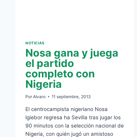
NOTICIAS
Nosa gana y juega
el partido
completo con
Nigeria
Por
Alvaro
11 septiembre, 2013
El centrocampista nigeriano Nosa
Igiebor regresa ha Sevilla tras jugar los
90 minutos con la selección nacional de
Nigeria, con quién jugó un amistoso