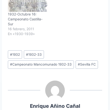
1932-Octubre 16:
Campeonato Castilla-
Sur
16 febrero, 2011
En «1930-1939»
Etiquetas
#
1932
#
1932-33
de
#
Campeonato Mancomunado 1932-33
#
Sevilla FC
la
entrada:
Enrique Añino Cañal