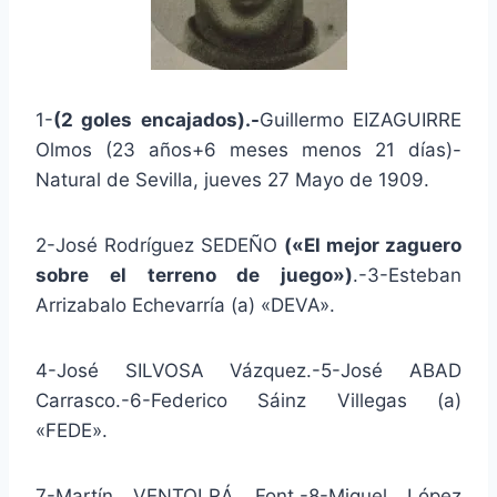
1-
(2 goles encajados).-
Guillermo EIZAGUIRRE
Olmos (23 años+6 meses menos 21 días)-
Natural de Sevilla, jueves 27 Mayo de 1909.
2-José Rodríguez SEDEÑO
(«El mejor zaguero
sobre el terreno de juego»)
.-3-Esteban
Arrizabalo Echevarría (a) «DEVA».
4-José SILVOSA Vázquez.-5-José ABAD
Carrasco.-6-Federico Sáinz Villegas (a)
«FEDE».
7-Martín VENTOLRÁ Font.-8-Miguel López