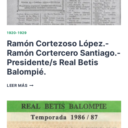
1920-1929
Ramón Cortezoso López.-
Ramón Cortercero Santiago.-
Presidente/s Real Betis
Balompié.
RAMÓN
LEER MÁS
CORTEZOSO
LÓPEZ.-
RAMÓN
CORTERCERO
SANTIAGO.-
PRESIDENTE/S
REAL