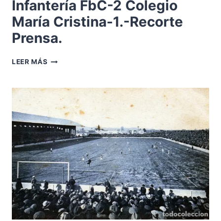
Infantería FbC-2 Colegio
María Cristina-1.-Recorte
Prensa.
1920-
LEER MÁS
FEBRERO
01.-
ACADEMIA
INFANTERÍA
FBC-
2
COLEGIO
MARÍA
CRISTINA-
1.-
RECORTE
PRENSA.