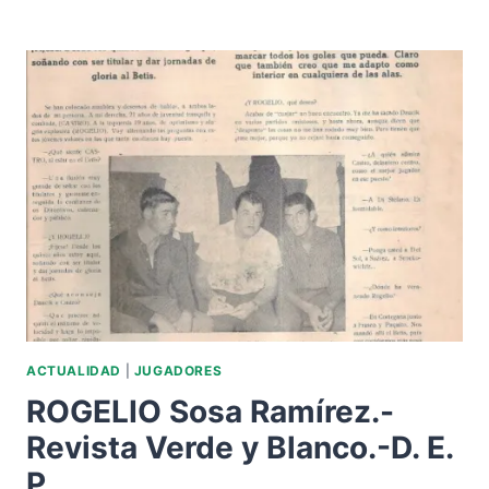
MAYO
27-
VIERNES.-
GRANADA:
ATHLETIC
MADRID
GANA
AL
BETIS
BALOMPIÉ.
ACTUALIDAD
|
JUGADORES
ROGELIO Sosa Ramírez.-
Revista Verde y Blanco.-D. E.
P.