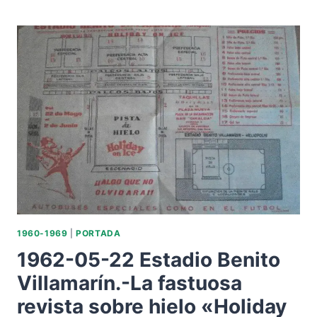
SOCIEDAD
SEVILLA
BALOMPIÉ-
PRESIDENTE:
CARLOS
BLOND
MESA.
1960-1969
|
PORTADA
1962-05-22 Estadio Benito
Villamarín.-La fastuosa
revista sobre hielo «Holiday