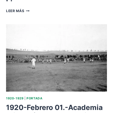
ROGELIO
LEER MÁS
SOSA
RAMÍREZ.-
REVISTA
VERDE
Y
BLANCO.-
D.
E.
P.
1920-1929
|
PORTADA
1920-Febrero 01.-Academia