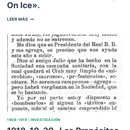
On Ice».
1962-
LEER MÁS
05-
22
ESTADIO
BENITO
VILLAMARÍN.-
LA
FASTUOSA
REVISTA
SOBRE
HIELO
«HOLIDAY
ON
ICE».
1908-1919
|
INVESTIGACIÓN