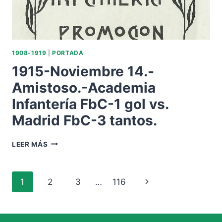
BALOMPIÉ-3.-
XCI
ANIVERSARIO.
1908-1919
|
PORTADA
1915-Noviembre 14.-
Amistoso.-Academia
Infantería FbC-1 gol vs.
Madrid FbC-3 tantos.
1915-
LEER MÁS
NOVIEMBRE
14.-
AMISTOSO.-
Navegación
Siguiente
1
2
3
…
116
ACADEMIA
INFANTERÍA
de
página
FBC-
1