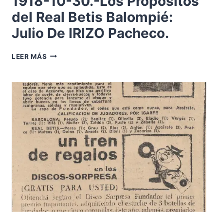
1918-10-30.-Los Propósitos
del Real Betis Balompié:
Julio De IRIZO Pacheco.
1918-
LEER MÁS
10-
30.-
LOS
PROPÓSITOS
DEL
REAL
BETIS
BALOMPIÉ:
JULIO
DE
IRIZO
PACHECO.