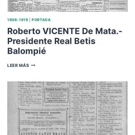
1908-1919
|
PORTADA
Roberto VICENTE De Mata.-
Presidente Real Betis
Balompié
ROBERTO
LEER MÁS
VICENTE
DE
MATA.-
PRESIDENTE
REAL
BETIS
BALOMPIÉ