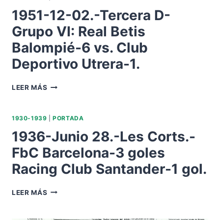
PRESIDENTE
1951-12-02.-Tercera D-
BETIS
BALOMPIÉ.
Grupo VI: Real Betis
Balompié-6 vs. Club
Deportivo Utrera-1.
1951-
LEER MÁS
12-
02.-
TERCERA
1930-1939
|
PORTADA
D-
1936-Junio 28.-Les Corts.-
GRUPO
VI:
FbC Barcelona-3 goles
REAL
Racing Club Santander-1 gol.
BETIS
BALOMPIÉ-6
VS.
1936-
LEER MÁS
CLUB
JUNIO
DEPORTIVO
28.-
UTRERA-