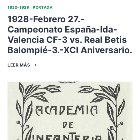
1920-1929
|
PORTADA
1928-Febrero 27.-
Campeonato España-Ida-
Valencia CF-3 vs. Real Betis
Balompié-3.-XCI Aniversario.
1928-
LEER MÁS
FEBRERO
27.-
CAMPEONATO
ESPAÑA-
IDA-
VALENCIA
CF-
3
VS.
REAL
BETIS