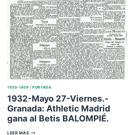
LES
1.
CORTS.-
FBC
BARCELONA-
3
GOLES
RACING
CLUB
SANTANDER-
1
GOL.
1930-1939
|
PORTADA
1932-Mayo 27-Viernes.-
Granada: Athletic Madrid
gana al Betis BALOMPIÉ.
1932-
LEER MÁS