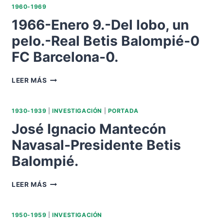
1960-1969
1966-Enero 9.-Del lobo, un
pelo.-Real Betis Balompié-0
FC Barcelona-0.
1966-
LEER MÁS
ENERO
9.-
DEL
1930-1939
|
INVESTIGACIÓN
|
PORTADA
LOBO,
José Ignacio Mantecón
UN
PELO.-
Navasal-Presidente Betis
REAL
Balompié.
BETIS
BALOMPIÉ-0
FC
JOSÉ
LEER MÁS
BARCELONA-
IGNACIO
0.
MANTECÓN
NAVASAL-
1950-1959
|
INVESTIGACIÓN