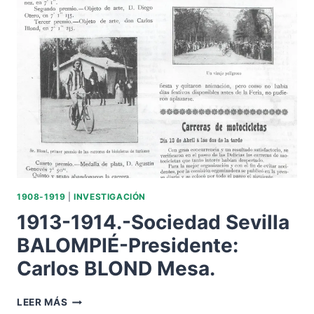
SEGUNDA
DIVISIÓN-
GRUPO
III:
BETIS
DEPORTIVO-
5
DAIMIEL
CF-
1.
1908-1919
|
INVESTIGACIÓN
1913-1914.-Sociedad Sevilla
BALOMPIÉ-Presidente:
Carlos BLOND Mesa.
1913-
LEER MÁS
1914.-