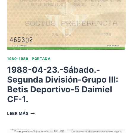
BETIS
BALOMPIÉ.
1980-1989
|
PORTADA
1988-04-23.-Sábado.-
Segunda División-Grupo III:
Betis Deportivo-5 Daimiel
CF-1.
1988-
LEER MÁS
04-
23.-
SÁBADO.-