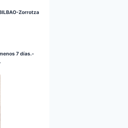
BILBAO-Zorrotza
menos 7 días.-
.