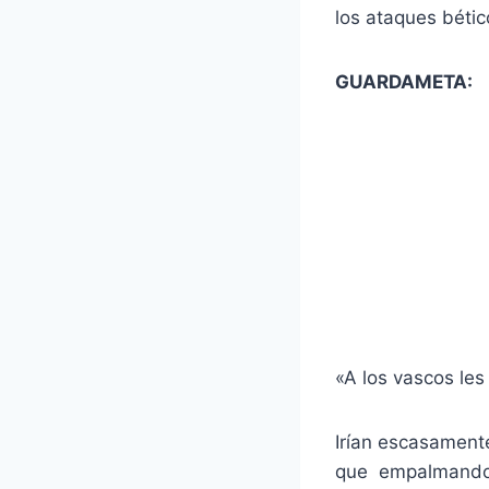
los ataques béti
GUARDAMETA:
«A los vascos le
Irían escasament
que empalmando e