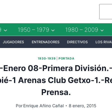
9
1950 – 1979
1980 – 2009
JUGADORES
ENTRENADORES
DIRECTIVOS
LOS RIVA
1930-1939
|
PORTADA
-Enero 08-Primera División.-
ié-1 Arenas Club Getxo-1.-R
Prensa.
Por
Enrique Añino Cañal
8 enero, 2015