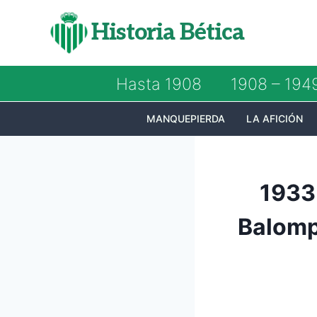
Saltar
Historia Bética
al
contenido
Hasta 1908
1908 – 194
MANQUEPIERDA
LA AFICIÓN
1933
Balomp