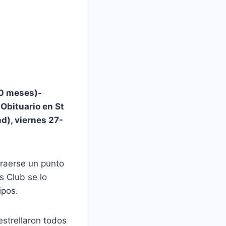
10 meses)-
-Obituario en St
), viernes 27-
traerse un punto
s Club se lo
ipos.
estrellaron todos