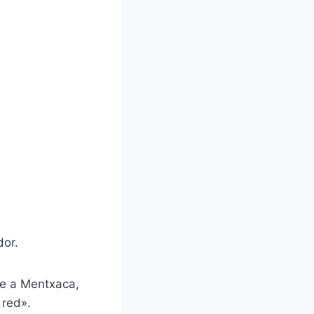
dor.
se a Mentxaca,
 red».