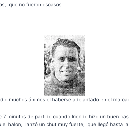
cos, que no fueron escasos.
s dio muchos ánimos el haberse adelantado en el marca
e 7 minutos de partido cuando Iriondo hizo un buen pa
l balón, lanzó un chut muy fuerte, que llegó hasta la