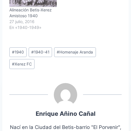
Alineación Betis-Xerez
Amistoso 1940
27 julio, 2016
En «1940-1949»
Etiquetas
#
1940
#
1940-41
#
Homenaje Aranda
de
#
Xerez FC
la
entrada:
Enrique Añino Cañal
Nací en la Ciudad del Betis-barrio "El Porvenir",