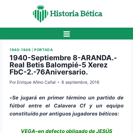
Saltar
al
Historia Bética
contenido
1940-1949
|
PORTADA
1940-Septiembre 8-ARANDA.-
Real Betis Balompié-5 Xerez
FbC-2.-76Aniversario.
Por
Enrique Añino Cañal
8 septiembre, 2016
«
Se jugará en primer término un partido de
fútbol entre el Calavera Cf y un equipo
constituído por antiguos jugadores béticos:
VEGA–en defecto obligado de JESÚS