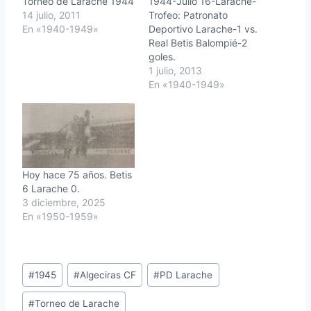
Torneo de Larache 1944
1944-Julio 16-Larache-
14 julio, 2011
Trofeo: Patronato
En «1940-1949»
Deportivo Larache-1 vs.
Real Betis Balompié-2
goles.
1 julio, 2013
En «1940-1949»
Hoy hace 75 años. Betis
6 Larache 0.
3 diciembre, 2025
En «1950-1959»
Etiquetas
#
1945
#
Algeciras CF
#
PD Larache
de
#
Torneo de Larache
la