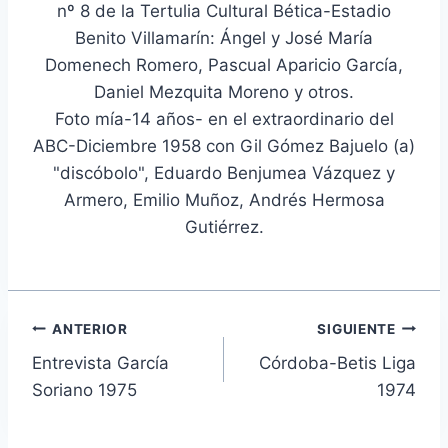
nº 8 de la Tertulia Cultural Bética-Estadio
Benito Villamarín: Ángel y José María
Domenech Romero, Pascual Aparicio García,
Daniel Mezquita Moreno y otros.
Foto mía-14 años- en el extraordinario del
ABC-Diciembre 1958 con Gil Gómez Bajuelo (a)
"discóbolo", Eduardo Benjumea Vázquez y
Armero, Emilio Muñoz, Andrés Hermosa
Gutiérrez.
Navegación
ANTERIOR
SIGUIENTE
Entrevista García
Córdoba-Betis Liga
de
Soriano 1975
1974
entradas