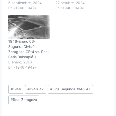
6 septiembre, 2024
22 octubre, 2024
En «1940-1949»
En «1940-1949»
1946-Enero 06-
SegundaDivisión:
Zaragoza CF-4 vs. Real
Betis Balompié-1..
6 enero, 2013
En «1940-1949»
Etiquetas
#
1946
#
1946-47
#
Liga Segunda 1946-47
de
#
Real Zaragoza
la
entrada: