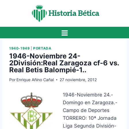
Saltar
al
Historia Bética
contenido
1940-1949
|
PORTADA
1946-Noviembre 24-
2División:Real Zaragoza cf-6 vs.
Real Betis Balompié-1..
Por
Enrique Añino Cañal
27 noviembre, 2012
1946-Noviembre 24.-
Domingo en Zaragoza.-
Campo de Deportes
TORRERO: 10ª Jornada
Liga Segunda División-