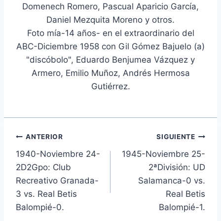
Domenech Romero, Pascual Aparicio García,
Daniel Mezquita Moreno y otros.
Foto mía-14 años- en el extraordinario del
ABC-Diciembre 1958 con Gil Gómez Bajuelo (a)
"discóbolo", Eduardo Benjumea Vázquez y
Armero, Emilio Muñoz, Andrés Hermosa
Gutiérrez.
Navegación
ANTERIOR
SIGUIENTE
1940-Noviembre 24-
1945-Noviembre 25-
de
2D2Gpo: Club
2ªDivisión: UD
entradas
Recreativo Granada-
Salamanca-0 vs.
3 vs. Real Betis
Real Betis
Balompié-0.
Balompié-1.