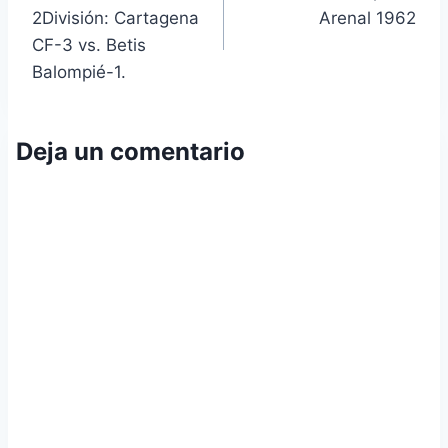
de
2División: Cartagena
Arenal 1962
entradas
CF-3 vs. Betis
Balompié-1.
Deja un comentario