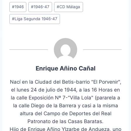
Etiquetas
#
1946
#
1946-47
#
CD Málaga
de
#
Liga Segunda 1946-47
la
entrada:
Enrique Añino Cañal
Nací en la Ciudad del Betis-barrio "El Porvenir",
el lunes 24 de julio de 1944, a las 16 Horas en
la calle Exposición Nº 7-"Villa Lola" (pararela a
la calle Diego de la Barrera y casi a la misma
altura del Campo de Deportes del Real
Patronato de las Casas Baratas.
Hijo de Enrique Añino Ylzarbe de Andueza, uno