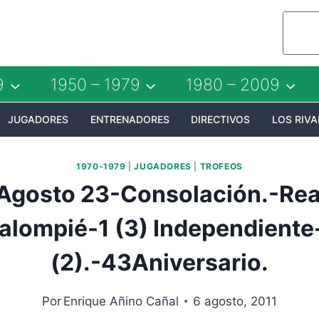
9
1950 – 1979
1980 – 2009
JUGADORES
ENTRENADORES
DIRECTIVOS
LOS RIVA
1970-1979
|
JUGADORES
|
TROFEOS
Agosto 23-Consolación.-Real
alompié-1 (3) Independiente
(2).-43Aniversario.
Por
Enrique Añino Cañal
6 agosto, 2011