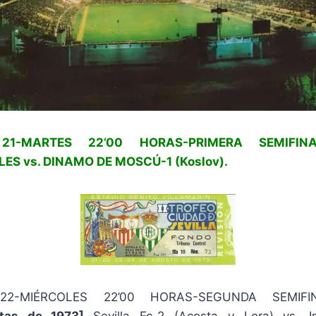
21-MARTES 22’00 HORAS-PRIMERA SEMIFINA
ES vs. DINAMO DE MOSCÚ-1 (Koslov).
22-MIÉRCOLES 22’00 HORAS-SEGUNDA SEMIFIN
tas de 1973].-
Sevilla Fc-2 (Acosta y Lora) vs. 