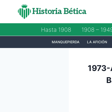
Saltar
Historia Bética
al
contenido
Hasta 1908
1908 – 194
MANQUEPIERDA
LA AFICIÓN
1973-
B