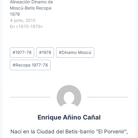
Alineación Dinamo de
Moscú-Betis Recopa
1978
4 junio, 2015
En «1970-1979»
Etiquetas
#
1977-78
#
1978
#
Dinamo Moscú
de
#
Recopa 1977-78
la
entrada:
Enrique Añino Cañal
Nací en la Ciudad del Betis-barrio "El Porvenir",