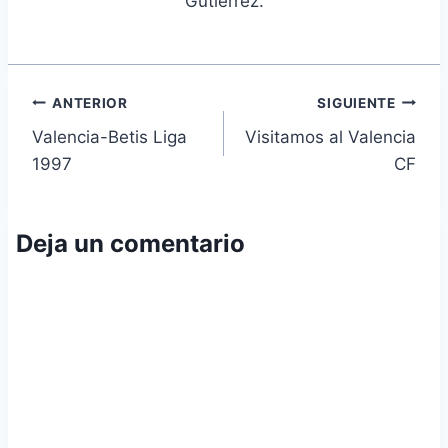
Gutiérrez.
Navegación
ANTERIOR
SIGUIENTE
Valencia-Betis Liga
Visitamos al Valencia
de
1997
CF
entradas
Deja un comentario