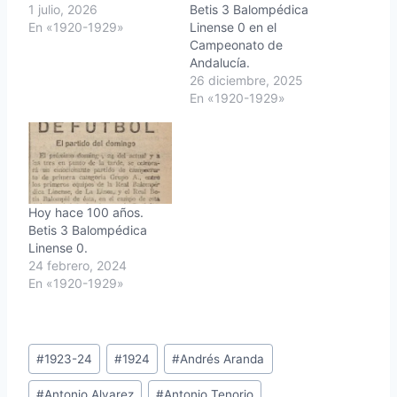
1 julio, 2026
Betis 3 Balompédica
En «1920-1929»
Linense 0 en el
Campeonato de
Andalucía.
26 diciembre, 2025
En «1920-1929»
Hoy hace 100 años.
Betis 3 Balompédica
Linense 0.
24 febrero, 2024
En «1920-1929»
Etiquetas
#
1923-24
#
1924
#
Andrés Aranda
de
#
Antonio Alvarez
#
Antonio Tenorio
la