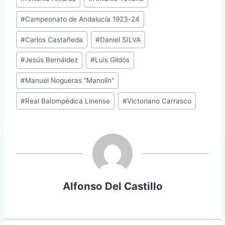
entrada:
#
Campeonato de Andalucía 1923-24
#
Carlos Castañeda
#
Daniel SILVA
#
Jesús Bernáldez
#
Luis Gildós
#
Manuel Nogueras "Manolín"
#
Real Balompédica Linense
#
Victoriano Carrasco
Alfonso Del Castillo