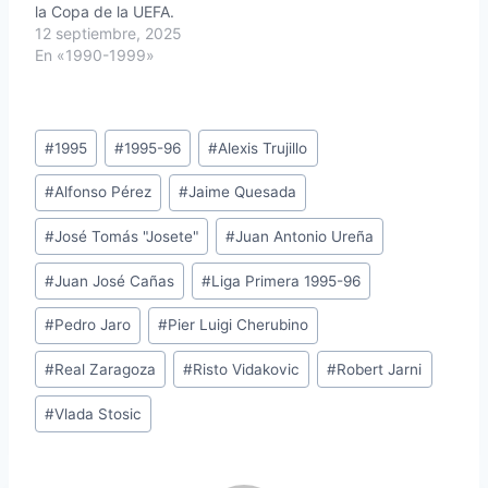
la Copa de la UEFA.
12 septiembre, 2025
En «1990-1999»
Etiquetas
#
1995
#
1995-96
#
Alexis Trujillo
de
#
Alfonso Pérez
#
Jaime Quesada
la
entrada:
#
José Tomás "Josete"
#
Juan Antonio Ureña
#
Juan José Cañas
#
Liga Primera 1995-96
#
Pedro Jaro
#
Pier Luigi Cherubino
#
Real Zaragoza
#
Risto Vidakovic
#
Robert Jarni
#
Vlada Stosic