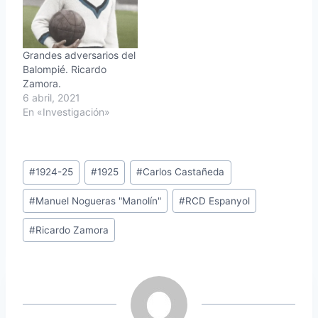
Grandes adversarios del
Balompié. Ricardo
Zamora.
6 abril, 2021
En «Investigación»
Etiquetas
#
1924-25
#
1925
#
Carlos Castañeda
de
#
Manuel Nogueras "Manolín"
#
RCD Espanyol
la
entrada:
#
Ricardo Zamora