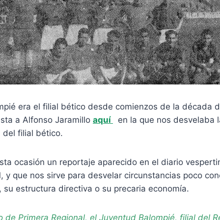
pié era el filial bético desde comienzos de la década d
sta a Alfonso Jaramillo
aquí
en la que nos desvelaba l
el filial bético.
ta ocasión un reportaje aparecido en el diario vespertin
, y que nos sirve para desvelar circunstancias poco co
, su estructura directiva o su precaria economía.
de Primera Regional, el Juventud Balompié, filial del Re