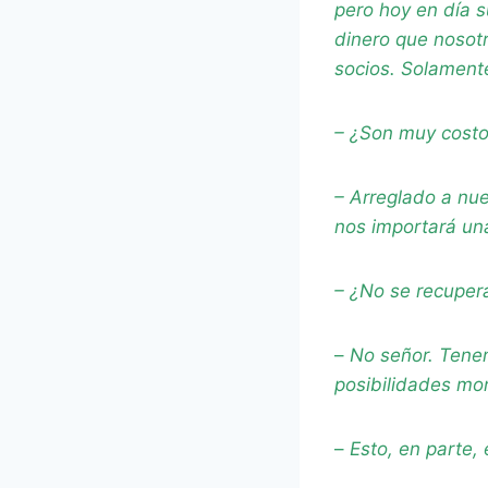
pero hoy en día s
dinero que nosotr
socios. Solament
– ¿Son muy costo
– Arreglado a nue
nos importará una
– ¿No se recuper
–
No señor. Tene
posibilidades mon
–
Esto, en parte,