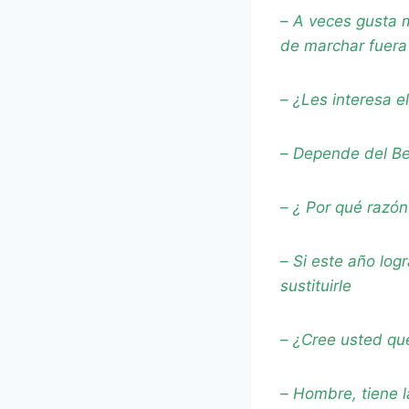
–
A veces gusta 
de marchar fuera
–
¿Les interesa e
–
Depende del Be
–
¿ Por qué razón
–
Si este año logr
sustituirle
–
¿Cree usted qu
–
Hombre, tiene la