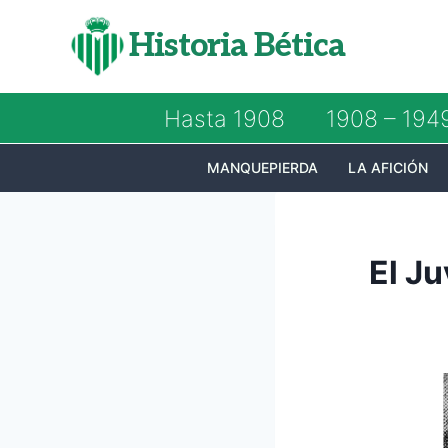
Saltar
Historia Bética
al
contenido
Hasta 1908
1908 – 194
MANQUEPIERDA
LA AFICIÓN
El Ju