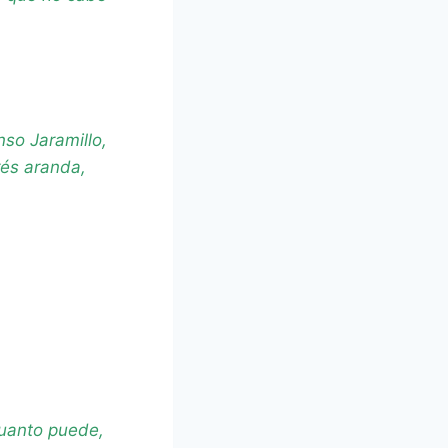
so Jaramillo,
rés aranda,
cuanto puede,