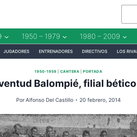
9
1950 – 1979
1980 – 2009
JUGADORES
ENTRENADORES
DIRECTIVOS
LOS RIVA
1950-1959
|
CANTERA
|
PORTADA
ventud Balompié, filial bétic
Por
Alfonso Del Castillo
20 febrero, 2014