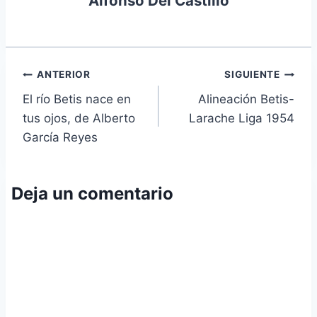
Alfonso Del Castillo
Navegación
ANTERIOR
SIGUIENTE
El río Betis nace en
Alineación Betis-
de
tus ojos, de Alberto
Larache Liga 1954
entradas
García Reyes
Deja un comentario