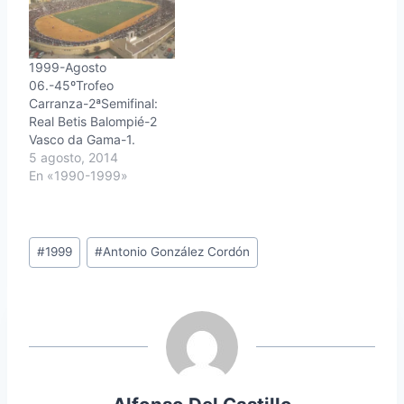
1999-Agosto
06.-45ºTrofeo
Carranza-2ªSemifinal:
Real Betis Balompié-2
Vasco da Gama-1.
5 agosto, 2014
En «1990-1999»
Etiquetas
#
1999
#
Antonio González Cordón
de
la
entrada: