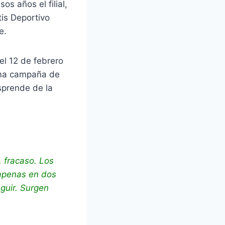
os años el filial,
is Deportivo
e.
el 12 de febrero
tima campaña de
esprende de la
 fracaso. Los
 apenas en dos
guir. Surgen