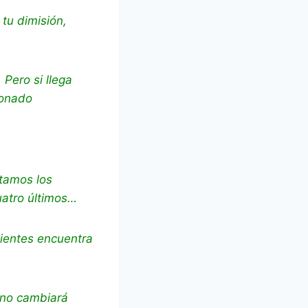
 tu dimisión,
 Pero si llega
ionado
tamos los
uatro últimos…
nientes encuentra
 no cambiará