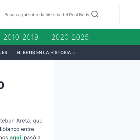
Busca aqui sobre la historia del Real Betis
2010-2019
2020-2025
LES
EL BETIS EN LA HISTORIA
0
Esteban Areta, que
diblanco entre
imos
aquí,
pasó a