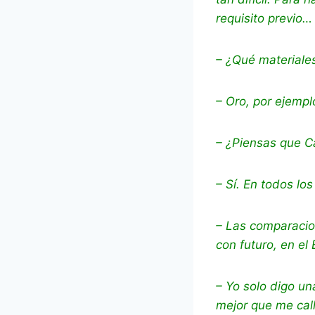
requisito previo…
– ¿Qué materiales
– Oro, por ejemp
– ¿Piensas que Ca
– Sí. En todos lo
– Las comparacion
con futuro, en el
– Yo solo digo u
mejor que me call