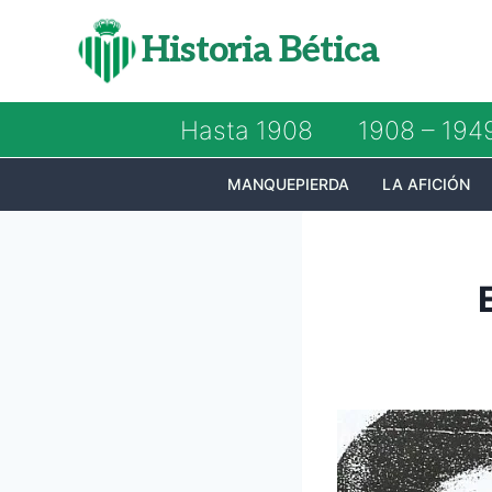
Saltar
Historia Bética
al
contenido
Hasta 1908
1908 – 194
MANQUEPIERDA
LA AFICIÓN