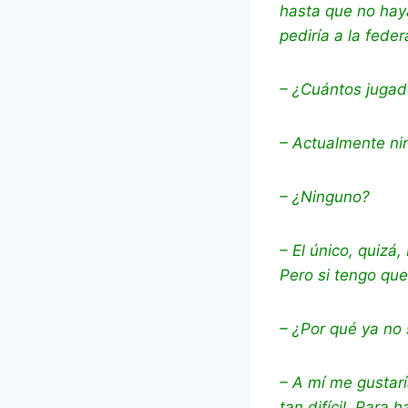
hasta que no haya
pediría a la fede
– ¿Cuántos jugad
– Actualmente ni
– ¿Ninguno?
– El único, quizá
Pero si tengo que
– ¿Por qué ya no 
– A mí me gustarí
tan difícil. Para