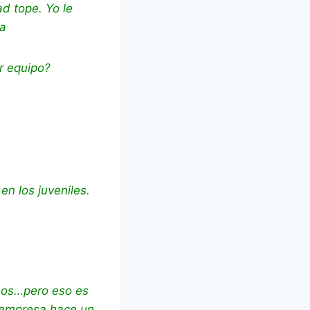
d tope. Yo le
ca
r equipo?
en los juveniles.
anos…pero eso es
a empresa hace un