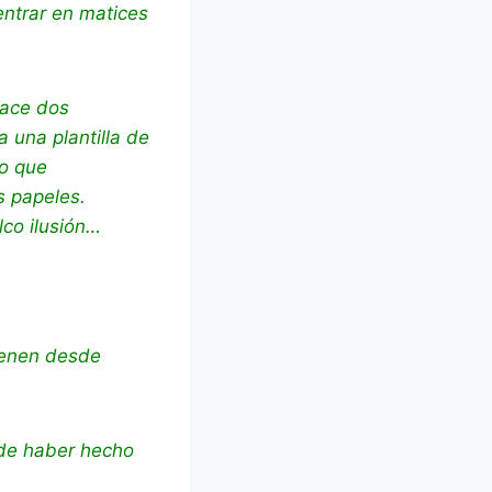
entrar en matices
Hace dos
 una plantilla de
lo que
s papeles.
lco ilusión…
tienen desde
 de haber hecho