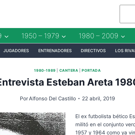
9
1950 – 1979
1980 – 2009
JUGADORES
ENTRENADORES
DIRECTIVOS
LOS RIVA
1980-1989
|
CANTERA
|
PORTADA
Entrevista Esteban Areta 198
Por
Alfonso Del Castillo
22 abril, 2019
El ex futbolista bético 
militó en el conjunto ver
1957 y 1964 como ya v