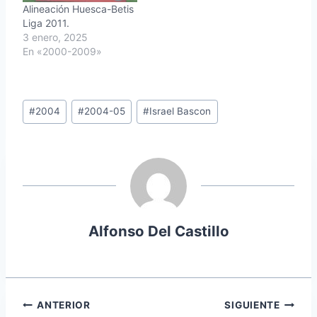
Alineación Huesca-Betis
Liga 2011.
3 enero, 2025
En «2000-2009»
Etiquetas
#
2004
#
2004-05
#
Israel Bascon
de
la
entrada:
Alfonso Del Castillo
Navegación
ANTERIOR
SIGUIENTE