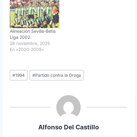
Alineación Sevilla-Betis
Liga 2002.
28 noviembre, 2025
En «2000-2009»
Etiquetas
#
1994
#
Partido contra la Droga
de
la
entrada:
Alfonso Del Castillo