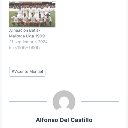
Alineación Betis-
Mallorca Liga 1999
21 septiembre, 2024
En «1990-1999»
Etiquetas
#
Vicente Montiel
de
la
entrada:
Alfonso Del Castillo