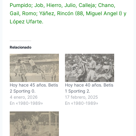
Pumpido; Job, Hierro, Julio, Calleja; Chano,
Gail, Romo; Yáñez, Rincón (88, Miguel Angel I) y
López Ufarte.
Relacionado
Hoy hace 45 años. Betis
Hoy hace 40 años. Betis
2 Sporting 0.
1 Sporting 2.
4 enero, 2026
17 febrero, 2025
En «1980-1989»
En «1980-1989»