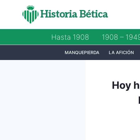
Saltar
Historia Bética
al
contenido
Hasta 1908
1908 – 194
MANQUEPIERDA
LA AFICIÓN
Hoy h