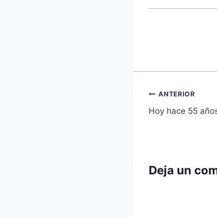
Navegaci
ANTERIOR
Hoy hace 55 años
de
entradas
Deja un com