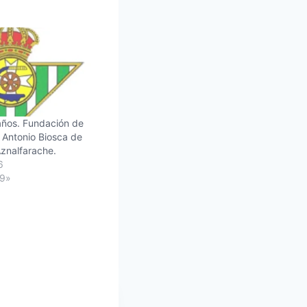
ños. Fundación de
 Antonio Biosca de
znalfarache.
6
89»