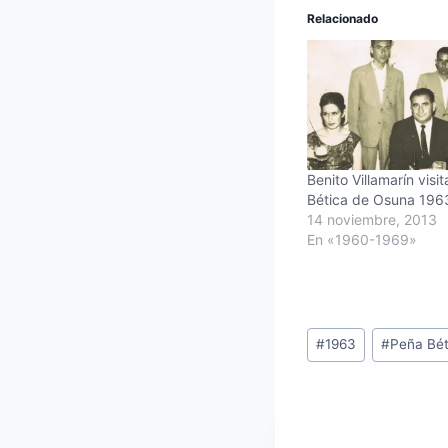
Relacionado
Benito Villamarín visi
Bética de Osuna 196
14 noviembre, 2013
En «1960-1969»
Etiquetas
#
1963
#
Peña Bét
de
la
entrada: