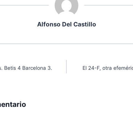
Alfonso Del Castillo
ón
. Betis 4 Barcelona 3.
El 24-F, otra efeméri
entario