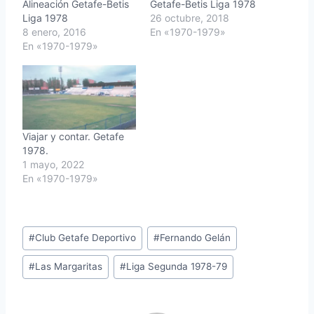
Alineación Getafe-Betis
Getafe-Betis Liga 1978
Liga 1978
26 octubre, 2018
8 enero, 2016
En «1970-1979»
En «1970-1979»
Viajar y contar. Getafe
1978.
1 mayo, 2022
En «1970-1979»
Etiquetas
#
Club Getafe Deportivo
#
Fernando Gelán
de
#
Las Margaritas
#
Liga Segunda 1978-79
la
entrada: