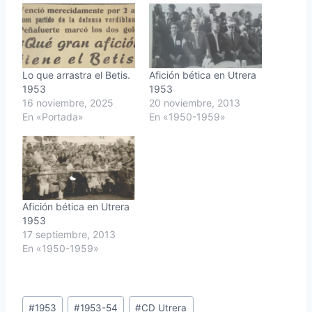
Lo que arrastra el Betis.
Afición bética en Utrera
1953
1953
16 noviembre, 2025
20 noviembre, 2013
En «Portada»
En «1950-1959»
Afición bética en Utrera
1953
17 septiembre, 2013
En «1950-1959»
Etiquetas
#
1953
#
1953-54
#
CD Utrera