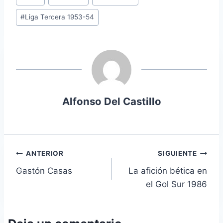
de
#
Liga Tercera 1953-54
la
entrada:
Alfonso Del Castillo
Navegación
ANTERIOR
SIGUIENTE
Gastón Casas
La afición bética en
de
el Gol Sur 1986
entradas