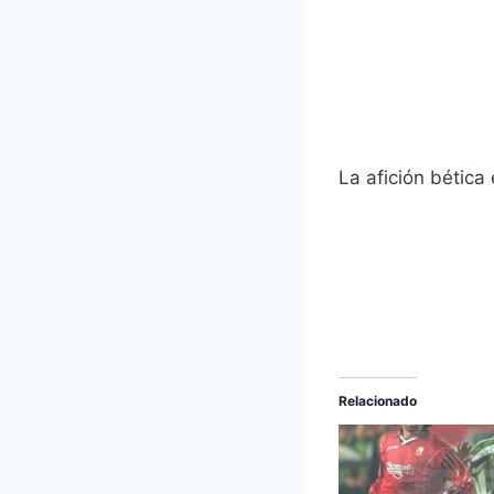
La afición bética
Relacionado