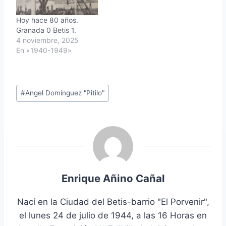
Hoy hace 80 años.
Granada 0 Betis 1.
4 noviembre, 2025
En «1940-1949»
Etiquetas
#
Angel Domínguez "Pitilo"
de
la
entrada:
Enrique Añino Cañal
Nací en la Ciudad del Betis-barrio "El Porvenir",
el lunes 24 de julio de 1944, a las 16 Horas en