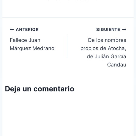
Navegación
ANTERIOR
SIGUIENTE
Fallece Juan
De los nombres
de
Márquez Medrano
propios de Atocha,
entradas
de Julián García
Candau
Deja un comentario