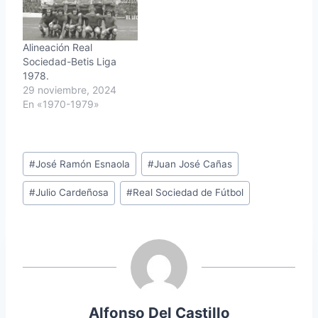
Alineación Real
Sociedad-Betis Liga
1978.
29 noviembre, 2024
En «1970-1979»
Etiquetas
#
José Ramón Esnaola
#
Juan José Cañas
de
#
Julio Cardeñosa
#
Real Sociedad de Fútbol
la
entrada:
Alfonso Del Castillo