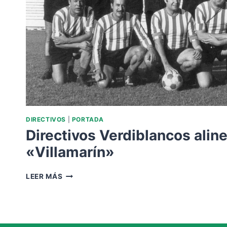
DIRECTIVOS
|
PORTADA
Directivos Verdiblancos alin
«Villamarín»
DIRECTIVOS
LEER MÁS
VERDIBLANCOS
ALINEADOS
EN
EL