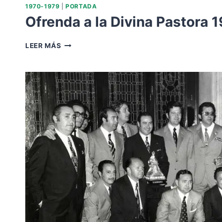
1970-1979
|
PORTADA
Ofrenda a la Divina Pastora 
OFRENDA
LEER MÁS
A
LA
DIVINA
PASTORA
1977