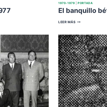
1970-1979
|
PORTADA
1977
El banquillo bé
EL
LEER MÁS
BANQUILLO
BÉTICO
EN
1972