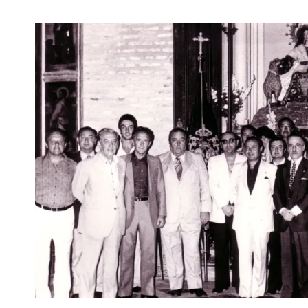
DE
LA
GRAN
FINAL,
DE
LUIS
CARLOS
PERIS