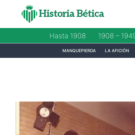
Saltar
Historia Bética
al
contenido
Hasta 1908
1908 – 194
MANQUEPIERDA
LA AFICIÓN