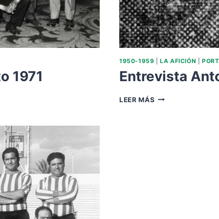
1950-1959
|
LA AFICIÓN
|
POR
o 1971
Entrevista An
ENTREVISTA
LEER MÁS
ANTONIO
MORENO
DOCSIÓN
1951