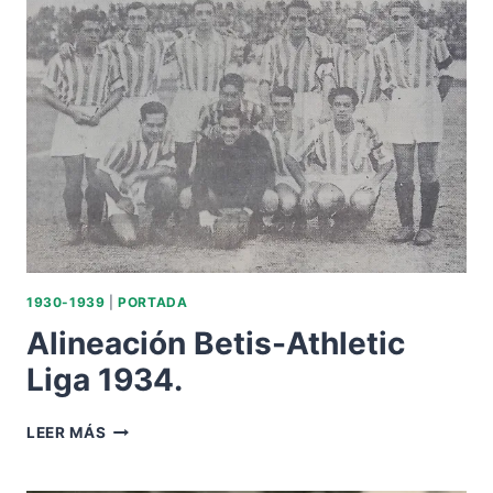
FALLECE
JOSÉ
SUÁREZ
«PERAL».
1930-1939
|
PORTADA
Alineación Betis-Athletic
Liga 1934.
ALINEACIÓN
LEER MÁS
BETIS-
ATHLETIC