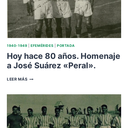
1940-1949
|
EFEMÉRIDES
|
PORTADA
Hoy hace 80 años. Homenaje
a José Suárez «Peral».
HOY
LEER MÁS
HACE
80
AÑOS.
HOMENAJE
A
JOSÉ
SUÁREZ
«PERAL».