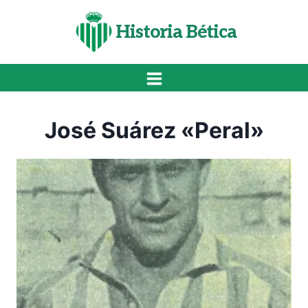
Saltar
al
Historia Bética
contenido
José Suárez «Peral»