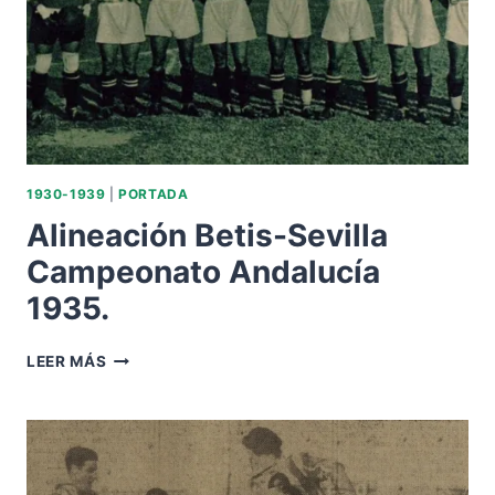
1930-1939
|
PORTADA
Alineación Betis-Sevilla
Campeonato Andalucía
1935.
ALINEACIÓN
LEER MÁS
BETIS-
SEVILLA
CAMPEONATO
ANDALUCÍA
1935.