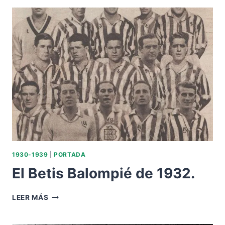
AÑOS.
DEBUT
DE
JOSÉ
SUÁREZ
«PERAL»
1930-1939
|
PORTADA
El Betis Balompié de 1932.
EL
LEER MÁS
BETIS
BALOMPIÉ