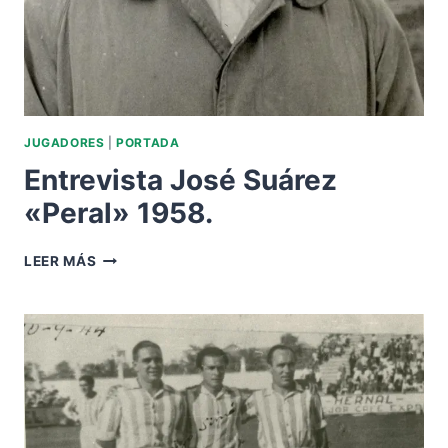
.
JUGADORES
|
PORTADA
Entrevista José Suárez
«Peral» 1958.
ENTREVISTA
LEER MÁS
JOSÉ
SUÁREZ
«PERAL»
1958.