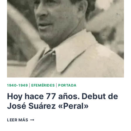
LIGA
1934.
1940-1949
|
EFEMÉRIDES
|
PORTADA
Hoy hace 77 años. Debut de
José Suárez «Peral»
HOY
LEER MÁS
HACE
77