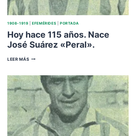
1908-1919
|
EFEMÉRIDES
|
PORTADA
Hoy hace 115 años. Nace
José Suárez «Peral».
HOY
LEER MÁS
HACE
115
AÑOS.
NACE
JOSÉ
SUÁREZ
«PERAL».