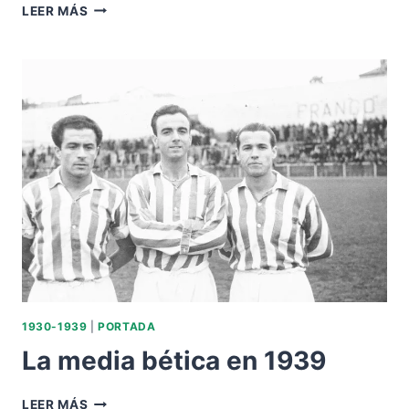
ALINEACIÓN
LEER MÁS
BETIS-
HÉRCULES
CAMPENATO
MANCOMUNADO
1934.
1930-1939
|
PORTADA
La media bética en 1939
LA
LEER MÁS