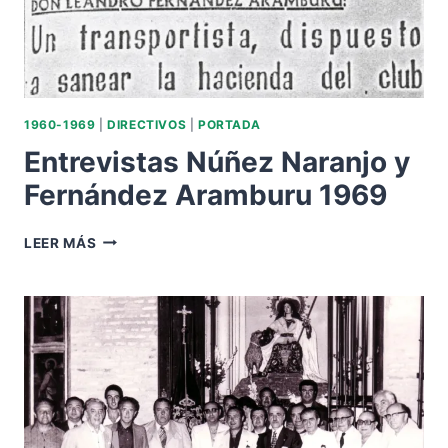
1960-1969
|
DIRECTIVOS
|
PORTADA
Entrevistas Núñez Naranjo y
Fernández Aramburu 1969
ENTREVISTAS
LEER MÁS
NÚÑEZ
NARANJO
Y
FERNÁNDEZ
ARAMBURU
1969