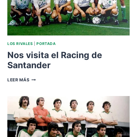
LOS RIVALES
|
PORTADA
Nos visita el Racing de
Santander
NOS
LEER MÁS
VISITA
EL
RACING
DE
SANTANDER