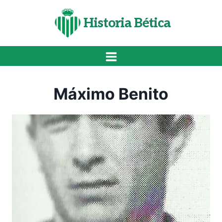
Saltar
al
Historia Bética
contenido
Máximo Benito