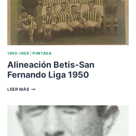
1950-1959
|
PORTADA
Alineación Betis-San
Fernando Liga 1950
ALINEACIÓN
LEER MÁS
BETIS-
SAN
FERNANDO
LIGA
1950