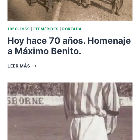
1950-1959
|
EFEMÉRIDES
|
PORTADA
Hoy hace 70 años. Homenaje
a Máximo Benito.
HOY
LEER MÁS
HACE
70
AÑOS.
HOMENAJE
A
MÁXIMO
BENITO.