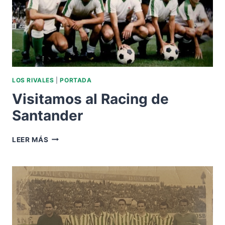
LOS RIVALES
|
PORTADA
Visitamos al Racing de
Santander
VISITAMOS
LEER MÁS
AL
RACING
DE
SANTANDER