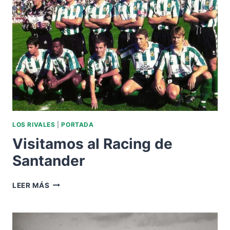
LOS RIVALES
|
PORTADA
Visitamos al Racing de
Santander
VISITAMOS
LEER MÁS
AL
RACING
DE
SANTANDER