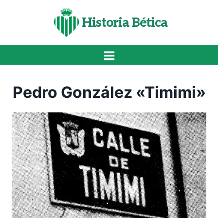
Saltar
al
Historia Bética
contenido
Pedro González «Timimi»