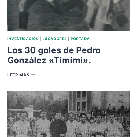
INVESTIGACIÓN
|
JUGADORES
|
PORTADA
Los 30 goles de Pedro
González «Timimi».
LOS
LEER MÁS
30
GOLES
DE
PEDRO
GONZÁLEZ
«TIMIMI».