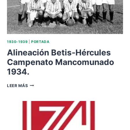
1930-1939
|
PORTADA
Alineación Betis-Hércules
Campenato Mancomunado
1934.
ALINEACIÓN
LEER MÁS
BETIS-
HÉRCULES
CAMPENATO
MANCOMUNADO
1934.