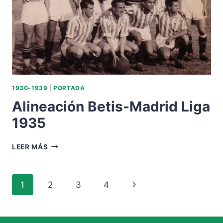
1930-1939
|
PORTADA
Alineación Betis-Madrid Liga
1935
ALINEACIÓN
LEER MÁS
BETIS-
MADRID
LIGA
Navegación
Siguiente
1
2
3
4
1935
de
página