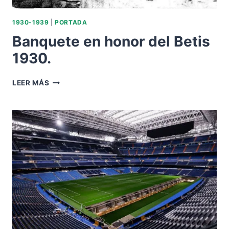
1930-1939
|
PORTADA
Banquete en honor del Betis
1930.
BANQUETE
LEER MÁS
EN
HONOR
DEL
BETIS
1930.