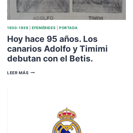
1930-1939
|
EFEMÉRIDES
|
PORTADA
Hoy hace 95 años. Los
canarios Adolfo y Timimi
debutan con el Betis.
HOY
LEER MÁS
HACE
95
AÑOS.
LOS
CANARIOS
ADOLFO
Y
TIMIMI
DEBUTAN