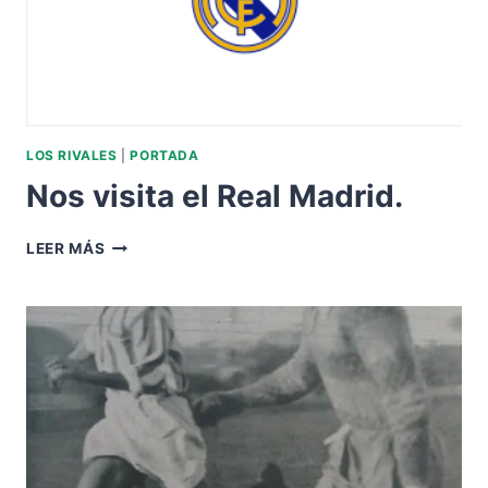
CON
EL
BETIS.
LOS RIVALES
|
PORTADA
Nos visita el Real Madrid.
NOS
LEER MÁS
VISITA
EL
REAL
MADRID.