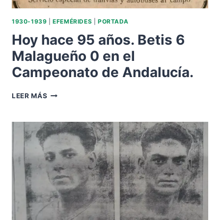
1930-1939
|
EFEMÉRIDES
|
PORTADA
Hoy hace 95 años. Betis 6
Malagueño 0 en el
Campeonato de Andalucía.
HOY
LEER MÁS
HACE
95
AÑOS.
BETIS
6
MALAGUEÑO
0
EN
EL
CAMPEONATO
DE
ANDALUCÍA.